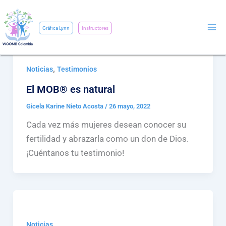
Ir
al
Gráfica Lynn
Instructores
contenido
,
Noticias
Testimonios
El MOB®️ es natural
Gicela Karine Nieto Acosta
/
26 mayo, 2022
Cada vez más mujeres desean conocer su
fertilidad y abrazarla como un don de Dios.
¡Cuéntanos tu testimonio!
Noticias