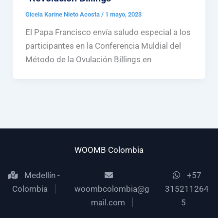
Gicela Karine Nieto Acosta
/
1 mayo, 2023
El Papa Francisco envía saludo especial a los
participantes en la Conferencia Muldial del
Método de la Ovulación Billings en
WOOMB Colombia
Medellín -
+57
Colombia
woombcolombia@g
315211264
mail.com
5