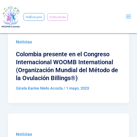
Ir
al
Gráfica Lynn
Instructores
contenido
Noticias
Colombia presente en el Congreso
Internacional WOOMB International
(Organización Mundial del Método de
la Ovulación Billings®️)
Gicela Karine Nieto Acosta
/
1 mayo, 2023
Noticias