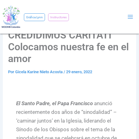
Ir
al
Gráfica Lynn
Instructores
contenido
CREDIDIMUS CARITATI
Colocamos nuestra fe en el
amor
Por
Gicela Karine Nieto Acosta
/
29 enero, 2022
El Santo Padre, el Papa Francisco
anunció
recientemente dos años de “sinodalidad” –
‘caminar juntos’ en la Iglesia, liderando el
Sínodo de los Obispos sobre el tema de la
sinodalidad que se celebrará en octubre de