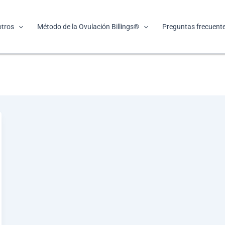
tros
Método de la Ovulación Billings®
Preguntas frecuent