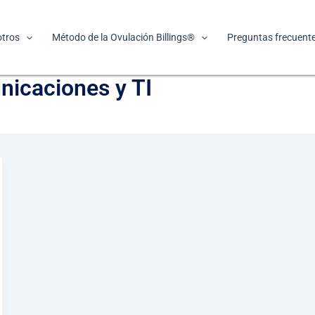
tros
Método de la Ovulación Billings®
Preguntas frecuent
icaciones y TI